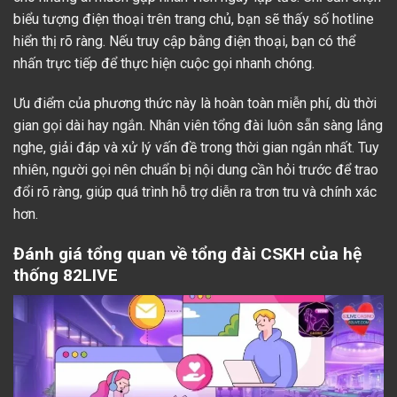
biểu tượng điện thoại trên trang chủ, bạn sẽ thấy số hotline
hiển thị rõ ràng. Nếu truy cập bằng điện thoại, bạn có thể
nhấn trực tiếp để thực hiện cuộc gọi nhanh chóng.
Ưu điểm của phương thức này là hoàn toàn miễn phí, dù thời
gian gọi dài hay ngắn. Nhân viên tổng đài luôn sẵn sàng lắng
nghe, giải đáp và xử lý vấn đề trong thời gian ngắn nhất. Tuy
nhiên, người gọi nên chuẩn bị nội dung cần hỏi trước để trao
đổi rõ ràng, giúp quá trình hỗ trợ diễn ra trơn tru và chính xác
hơn.
Đánh giá tổng quan về tổng đài CSKH của hệ
thống 82LIVE