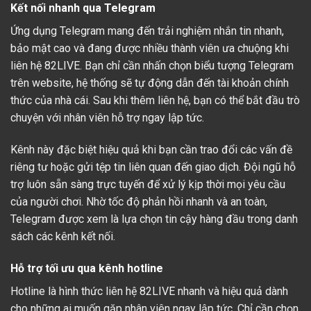
Kết nối nhanh qua Telegram
Ứng dụng Telegram mang đến trải nghiệm nhắn tin nhanh,
bảo mật cao và đang được nhiều thành viên ưa chuộng khi
liên hệ 82LIVE. Bạn chỉ cần nhấn chọn biểu tượng Telegram
trên website, hệ thống sẽ tự động dẫn đến tài khoản chính
thức của nhà cái. Sau khi thêm liên hệ, bạn có thể bắt đầu trò
chuyện với nhân viên hỗ trợ ngay lập tức.
Kênh này đặc biệt hiệu quả khi bạn cần trao đổi các vấn đề
riêng tư hoặc gửi tệp tin liên quan đến giao dịch. Đội ngũ hỗ
trợ luôn sẵn sàng trực tuyến để xử lý kịp thời mọi yêu cầu
của người chơi. Nhờ tốc độ phản hồi nhanh và an toàn,
Telegram được xem là lựa chọn tin cậy hàng đầu trong danh
sách các kênh kết nối.
Hỗ trợ tối ưu qua kênh hotline
Hotline là hình thức liên hệ 82LIVE nhanh và hiệu quả dành
cho những ai muốn gặp nhân viên ngay lập tức. Chỉ cần chọn