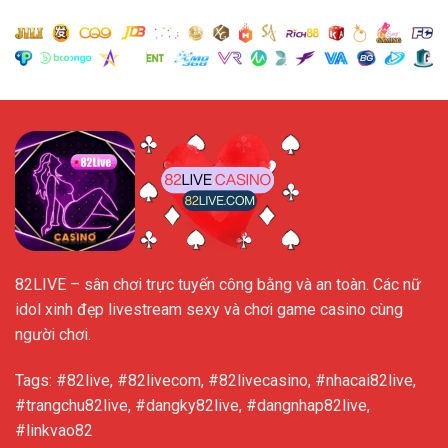
82LIVE
– sân chơi trực tuyến công bằng và an toàn. Các nữ
idol xinh đẹp livestream sexy và chơi game casino cùng
người chơi.
Tags: #82live, #82livecom, #82livecasino, #nhacai82live,
#trangchu82live, #dangky82live, #dangnhap82live,
#linkvao82