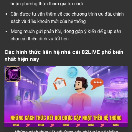
hoặc phương thức tham gia trò chơi.
Cần được tư vấn thêm về các chương trình ưu đãi, chính
sách và điều khoản mới của hệ thống.
Mong muốn gửi phản hồi, đóng góp ý kiến để giúp sân
chơi cải thiện dịch vụ tốt hơn.
Các hình thức liên hệ nhà cái 82LIVE phổ biến
nhất hiện nay