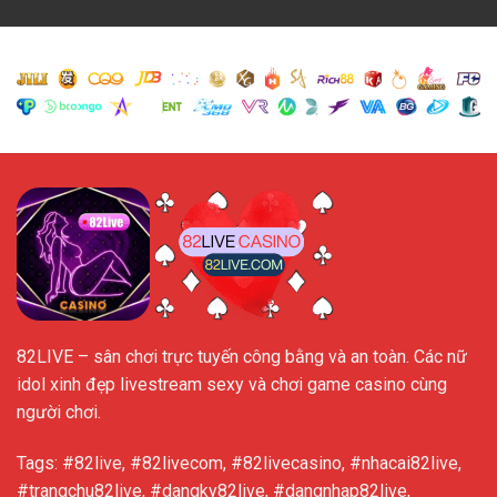
Hấp
Cùng
Dẫn
Emiri
Sexy,
Quyến
Rũ
82LIVE
– sân chơi trực tuyến công bằng và an toàn. Các nữ
idol xinh đẹp livestream sexy và chơi game casino cùng
người chơi.
Tags: #82live, #82livecom, #82livecasino, #nhacai82live,
#trangchu82live, #dangky82live, #dangnhap82live,