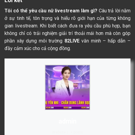
Lời kết
Tôi có thể yêu cầu nữ livestream làm gì?
Câu trả lời nằm
ở sự tinh tế, tôn trọng và hiểu rõ giới hạn của từng không
gian livestream. Khi biết cách đưa ra yêu cầu phù hợp, bạn
không chỉ có trải nghiệm giải trí thoải mái hơn mà còn góp
phần xây dựng môi trường
82LIVE
văn minh – hấp dẫn –
đầy cảm xúc cho cả cộng đồng.
admin
Website
|
+ posts