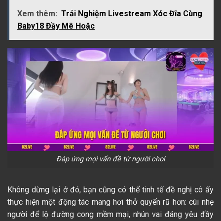
Xem thêm:
Trải Nghiệm Livestream Xóc Đĩa Cùng
Baby18 Đầy Mê Hoặc
Đáp ứng mọi vấn đề từ người chơi
Không dừng lại ở đó, bạn cũng có thể tinh tế đề nghị cô ấy
thực hiện một động tác mang hơi thở quyến rũ hơn: cúi nhẹ
người để lộ đường cong mềm mại, nhún vai đáng yêu đầy