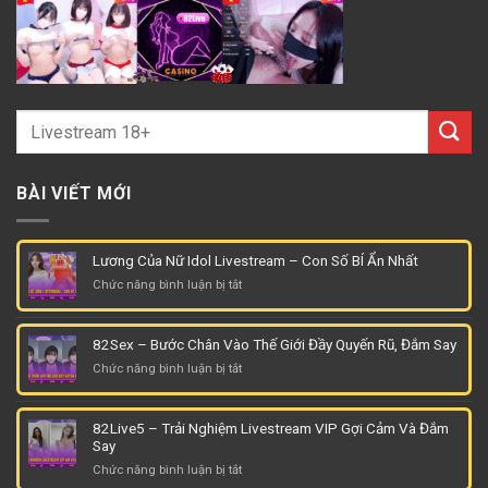
BÀI VIẾT MỚI
Lương Của Nữ Idol Livestream – Con Số BÍ Ẩn Nhất
ở
Chức năng bình luận bị tắt
Lương
Của
Nữ
82Sex – Bước Chân Vào Thế Giới Đầy Quyến Rũ, Đắm Say
Idol
ở
Chức năng bình luận bị tắt
Livestream
82Sex
–
–
Con
Bước
82Live5 – Trải Nghiệm Livestream VIP Gợi Cảm Và Đắm
Số
Chân
Say
BÍ
Vào
Ẩn
ở
Chức năng bình luận bị tắt
Thế
Nhất
82Live5