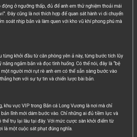
 động ở ngưỡng thấp, đủ để anh em thử nghiệm thoải mái
í”. Đây cũng là nơi thích hợp để quan sát hành vi di chuyển
ểm soát nhịp bắn và làm quen với kho vũ khí phong phú mà
u từng khởi đầu từ căn phòng yên ả này, từng bước tích lũy
ỹ năng ngắm bắn và đọc tình huống. Có thể nói, đây là “bệ
 một người mới rụt rè anh em có thể sẵn sàng bước vào
hẳng hơn với sự tự tin và chiến lược bài bản.
, khu vực VIP trong Bắn cá Long Vương là nơi mà chỉ
bản lĩnh mới dám bước vào. Chỉ những ai đủ tiềm lực và
ó thể trụ lại lâu tại đây. Với mức cược sàn khởi điểm từ
ơi là một cuộc sát phạt đúng nghĩa.