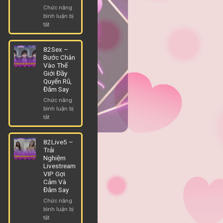
Chức năng
bình luận bị
ở
tắt
Lương
Của
82Sex –
Nữ
Bước Chân
Idol
Vào Thế
Livestream
Giới Đầy
–
Quyến Rũ,
Con
Đắm Say
Số
Chức năng
BÍ
bình luận bị
Ẩn
ở
tắt
Nhất
82Sex
–
82Live5 –
Bước
Trải
Chân
Nghiệm
Vào
Livestream
Thế
VIP Gợi
Giới
Cảm Và
Đầy
Đắm Say
Quyến
Chức năng
Rũ,
bình luận bị
Đắm
ở
tắt
Say