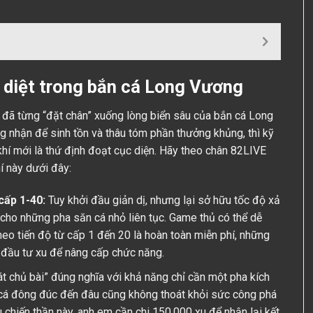
y diệt trong bắn cá Long Vương
 đã từng “đặt chân” xuống lòng biển sâu của bắn cá Long
g nhận để sinh tồn và thâu tóm phần thưởng khủng, thì kỹ
hí mới là thứ định đoạt cục diện. Hãy theo chân 82LIVE
í này dưới đây:
cấp 1-40:
Tuy khởi đầu giản dị, nhưng lại sở hữu tốc độ xả
 cho những pha săn cá nhỏ liên tục. Game thủ có thể dễ
eo tiến độ từ cấp 1 đến 20 là hoàn toàn miễn phí, những
 đầu tư xu để nâng cấp chức năng.
“át chủ bài” đúng nghĩa với khả năng chỉ cần một pha kích
 cá đông đúc đến đâu cũng không thoát khỏi sức công phá
chiến thần này, anh em cần chi 150.000 xu để nhận lại kết