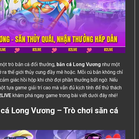
một trò bắn cá đổi thưởng,
bắn cá Long Vương
như một
ra thế giới thủy cung đầy mê hoặc. Mỗi cú bắn không chỉ
 cảm giác hồi hộp khi chờ đợi phần thưởng bất ngờ. Nếu
t tựa game giải trí cao mà vẫn đủ kịch tính để thử thách
2LIVE
khám phá ngay game trong bài viết dưới đây nhé!
cá Long Vương – Trò chơi săn cá