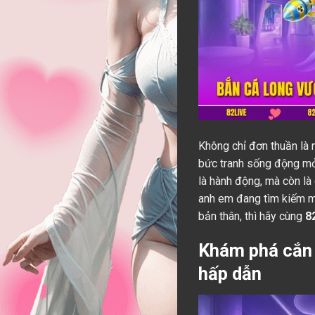
Không chỉ đơn thuần là 
bức tranh sống động mở 
là hành động, mà còn là
anh em đang tìm kiếm mộ
bản thân, thì hãy cùng
8
Khám phá cắn 
hấp dẫn