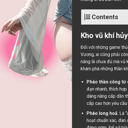
Contents
Kho vũ khí hủ
Đối với những game thủ
Vương, ai cũng phải côn
năng là chưa đủ mà vũ k
khám phá những thần kh
Pháo thần công từ 
đạn nhanh, thích hợp
dàng nâng cấp dần th
cấp cao hơn yêu cầu
Pháo long hoả
: Là 
hoạt chuẩn xác, đàn
đáng gờm. Để sở hữu 