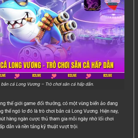
bắn cá Long Vương – Trò chơi săn cá hấp dẫn.
ong thế giới game đổi thưởng, có một vùng biển ảo đang
g thể ngó lơ đó là trò chơi bắn cá Long Vương. Hiện nay,
út hàng ngàn cược thủ tham gia mỗi ngày nhờ lối chơi
p dẫn và nền tảng kỹ thuật vượt trội.